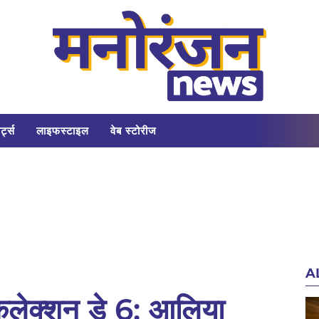
र्ट्स
लाइफस्टाइल
वेब स्टोरीज
A
कलेक्शन डे 6: आलिया