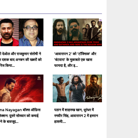
ी देओल और राजकुमार संतोषी ने
'आवारापन 2' को 'टॉक्सिक' और
न दशक बाद अनबन की खबरों को
'बंटवारा' के मुकाबले एक खास
रिज किया...
फायदा है, और इ...
na Nayagan बॉक्स ऑफ़िस
पठान में शाहरुख खान, धुरंधर में
ेक्शन: दूसरे सोमवार को कमाई
रणवीर सिंह, आवारापन 2 में इमरान
े के बावजूद...
हाशमी:...