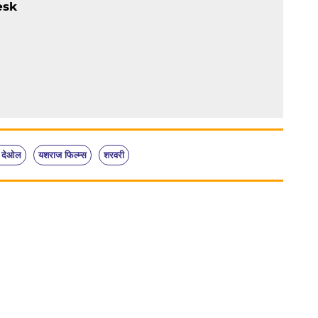
esk
ी देओल
यशराज फिल्म्स
शरवरी