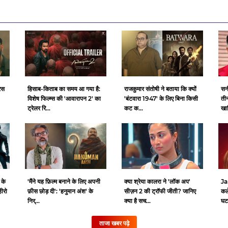
ेस
हिसाब-किताब का समय आ गया है:
राजकुमार संतोषी ने बताया कि क्यों
सन
विशेष फिल्म्स की 'आवारापन 2' का
'बंटवारा 1947' के लिए बिना किसी
ती
ट्रेलर रि...
कट क...
खा
 के
क्या श्रेया कालरा ने 'लॉक अप'
Ja
'मैंने यह फ़िल्म बनाने के लिए अपनी
हीरो
सीज़न 2 की ट्रॉफी जीती? जानिए
कल
फ़ीस छोड़ दी': 'हनुमान अंश' के
क्या है सच...
घटन
निर्...
ताजा खबर पढ़े