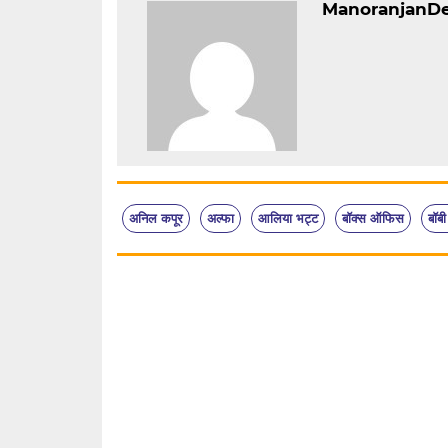
ManoranjanD
अनिल कपूर
अल्फा
आलिया भट्ट
बॉक्स ऑफिस
बॉब