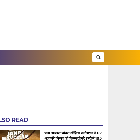
LSO READ
जना नायकन बॉक्स ऑफ़िस कलेक्शन डे 15:
थलापति विजय की फ़िल्म तीसरे हफ़्ते में 185