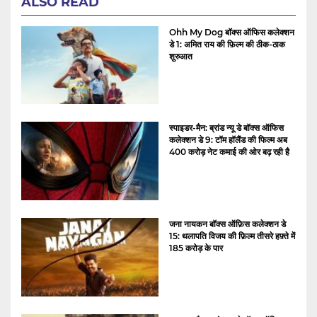
ALSO READ
Ohh My Dog बॉक्स ऑफिस कलेक्शन
डे 1: अमित राय की फ़िल्म की ठीक-ठाक
शुरुआत
स्पाइडर-मैन: ब्रांड न्यू डे बॉक्स ऑफिस
कलेक्शन डे 9: टॉम हॉलैंड की फिल्म अब
400 करोड़ नेट कमाई की ओर बढ़ रही है
जना नायकन बॉक्स ऑफ़िस कलेक्शन डे
15: थलापति विजय की फ़िल्म तीसरे हफ़्ते में
185 करोड़ के पार