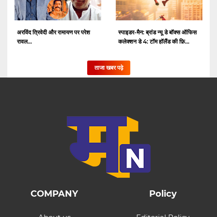
अरविंद त्रिवेदी और रामायण पर परेश
स्पाइडर-मैन: ब्रांड न्यू डे बॉक्स ऑफिस
रावल...
कलेक्शन डे 4: टॉम हॉलैंड की फ़ि...
ताजा खबर पढ़े
COMPANY
Policy