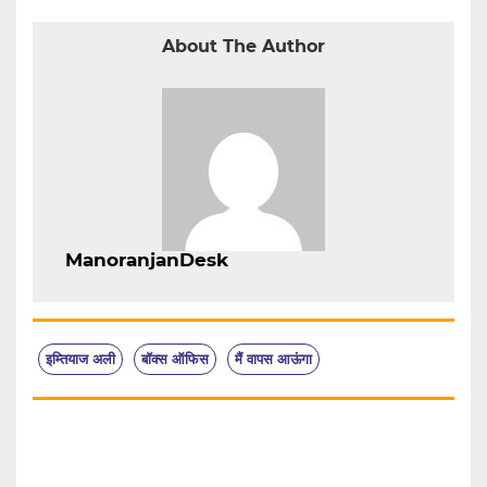
About The Author
ManoranjanDesk
इम्तियाज अली
बॉक्स ऑफिस
मैं वापस आऊंगा