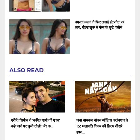
नम्रता मल्ला ने फिर लगाईं इंटरनेट पर
आग, बोल्ड लुक से फैंस के छुटे पसीने
ALSO READ
प्रीति सिमोस ने 'कपिल शर्मा की एक्स'
जना नायकन बॉक्स ऑफ़िस कलेक्शन डे
कहे जाने पर चुप्पी तोड़ी: 'मेरे क...
15: थलापति विजय की फ़िल्म तीसरे
हफ़्त...