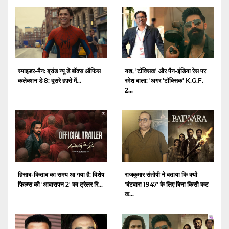
स्पाइडर-मैन: ब्रांड न्यू डे बॉक्स ऑफिस
यश, 'टॉक्सिक' और पैन-इंडिया रेस पर
कलेक्शन डे 8: दूसरे हफ़्ते में...
रमेश बाला: 'अगर 'टॉक्सिक' K.G.F.
2...
हिसाब-किताब का समय आ गया है: विशेष
राजकुमार संतोषी ने बताया कि क्यों
फिल्म्स की 'आवारापन 2' का ट्रेलर रि...
'बंटवारा 1947' के लिए बिना किसी कट
क...