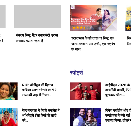
:
संकल्प रिव्यू: मेंटर बनाम मेंटी ड्रामा
स्टार प्लस के शो तारा का रिव्यू: एक
सित
 दे
लगातार चलता रहता है
जाना-पहचाना लव ट्रॉप, एक नए रंग
सिक
के साथ
स्पोर्ट्स
RIP: बॉलीवुड की दिग्गज
आईपीएल 2026 के फ
गायिका आशा भोसले का 92
आरसीबी चमकी, ₹20
साल की उम्र में निधन...
पुरस्कार जीता...
रैपर बादशाह ने निजी समारोह में
दिनेश कार्तिक और द
अभिनेत्री ईशा रिखी से शादी
पल्लीकल ने बेबी गर्ल
की...
स्वागत किया, तीसरे बच