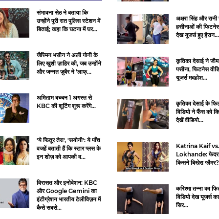
संभावना सेठ ने बताया कि
अक्षरा सिंह और रानी 
उन्होंने पूरी रात पुलिस स्टेशन में
हसीनाओं की फिटनेस
बिताई; कहा कि घटना में घर...
देख यूजर्स हुए हैरान..
जैस्मिन भसीन ने अली गोनी के
कृतिका देसाई ने जीम 
लिए खुशी ज़ाहिर की, जब उन्होंने
पसीना, फिटनेस वीडि
और जन्नत ज़ुबैर ने 'लाफ्...
यूजर्स मदहोश...
अमिताभ बच्चन 1 अगस्त से
कृतिका देसाई के फि
KBC की शूटिंग शुरू करेंगे...
विडियो ने फैंस को कि
देखें वीडियो...
'ये फितूर तेरा', 'सयोनी': ये पाँच
Katrina Kaif vs
वजहें बताती हैं कि स्टार प्लस के
Lokhande: फेदर ड्
इन शोज़ को आपकी व...
किसने बिखेरा ग्लैमर?.
विरासत और इनोवेशन: KBC
करिश्मा तन्ना का फ
और Google Gemini का
विडियो देख यूजर्स 
इंटीग्रेशन भारतीय टेलीविज़न में
सिर...
कैसे सबसे...