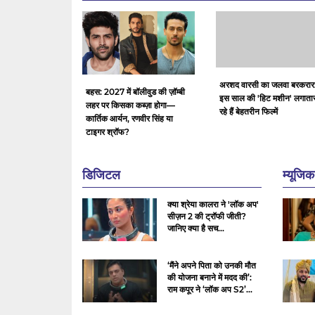
अरशद वारसी का जलवा बरकरार
बहस: 2027 में बॉलीवुड की ज़ॉम्बी
इस साल की 'हिट मशीन' लगातार
लहर पर किसका कब्ज़ा होगा—
रहे हैं बेहतरीन फिल्में
कार्तिक आर्यन, रणवीर सिंह या
टाइगर श्रॉफ?
डिजिटल
म्यूजिक
क्या श्रेया कालरा ने 'लॉक अप'
सीज़न 2 की ट्रॉफी जीती?
जानिए क्या है सच...
‘मैंने अपने पिता को उनकी मौत
की योजना बनाने में मदद की’:
राम कपूर ने ‘लॉक अप S2’...