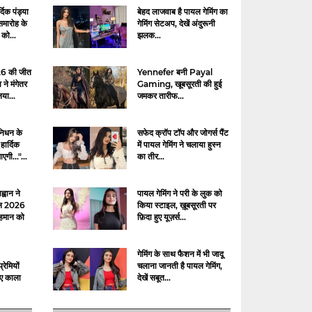
दिक पंड्या
बेहद लाजवाब है पायल गेमिंग का
समारोह के
गेमिंग सेटअप, देखें अंदुरूनी
 को...
झलक...
26 की जीत
Yennefer बनी Payal
ने मंगेतर
Gaming, खूबसूरती की हुई
नया...
जमकर तारीफ...
 निधन के
सफेद क्रॉप टॉप और जोगर्स पैंट
हार्दिक
में पायल गेमिंग ने चलाया हुस्न
गी..."...
का तीर...
्वान ने
पायल गेमिंग ने परी के लुक को
एल 2026
किया स्टाइल, ख़ूबसूरती पर
रहमान को
फ़िदा हुए यूज़र्स...
गेमिंग के साथ फैशन में भी जादू
रेमियों
चलाना जानती है पायल गेमिंग,
ए काला
देखें सबूत...