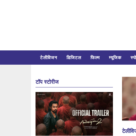
टेलीविजन
डिजिटल
फिल्म
म्यूजिक
स्पो
टॉप स्टोरीज
टेलीव