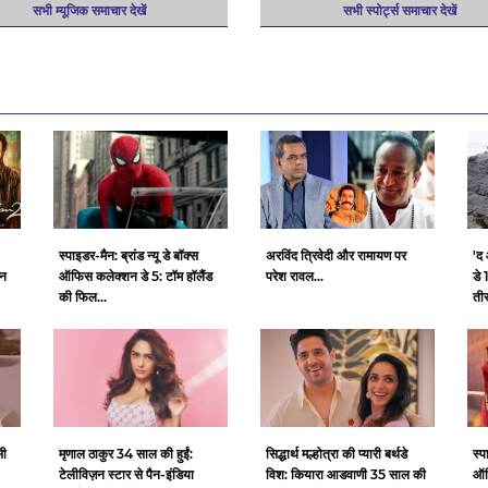
सभी म्यूजिक समाचार देखें
सभी स्पोर्ट्स समाचार देखें
स्पाइडर-मैन: ब्रांड न्यू डे बॉक्स
अरविंद त्रिवेदी और रामायण पर
'द
ान
ऑफिस कलेक्शन डे 5: टॉम हॉलैंड
परेश रावल...
डे 
की फिल...
तीस
सी
मृणाल ठाकुर 34 साल की हुईं:
सिद्धार्थ मल्होत्रा ​​की प्यारी बर्थडे
स्प
टेलीविज़न स्टार से पैन-इंडिया
विश: कियारा आडवाणी 35 साल की
ऑफ