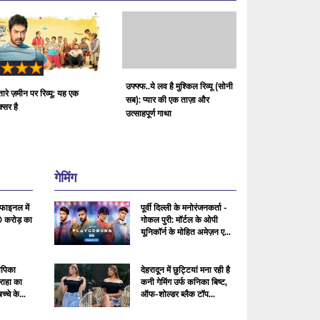
उफ्फ्फ..ये लव है मुश्किल रिव्यू (सोनी
ारे ज़मीन पर रिव्यू: यह एक
सब): प्यार की एक ताज़ा और
्सर है
उत्साहपूर्ण गाथा
गेमिंग
ाइनल में
पूर्वी दिल्ली के मनोरंजनकर्ता -
 करोड़ का
गोकल पुरी: मॉर्टल के ओपी
यूनिकॉर्न के मोहित अमेज़न ए...
ीपिका
देहरादून में छुट्टियां मना रही है
 राहा का
कनी गेमिंग उर्फ ​​कनिका बिष्ट,
्चे के...
ऑफ-शोल्डर ब्लैक टॉप...