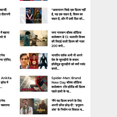
चटर्जी:
"आवारापन सिर्फ़ एक फ़िल्म नहीं
 दीवानगी
है, यह एक सफ़र है, शिवम का
.
सफ़र है, और मैं उसी दिल को...
में बहाया
जना नायकन बॉक्स ऑफ़िस
यो से
कलेक्शन डे 13: थलपति विजय
की विदाई वाली फ़िल्म की नज़र
200 करो...
टनेस
भारतीय दर्शक अभी भी अपने
या प्रेरित,
देश के सुपरहीरो के बजाय
हॉलीवुड सुपरहीरो को क्यों पसंद
करते...
. Ankita
Spider-Man: Brand
रेस में
New Day बॉक्स ऑफ़िस
..
कलेक्शन: टॉम हॉलैंड की फ़िल्म
पहले हफ़्ते के ख...
िटनेस
'मैंने यह फ़िल्म बनाने के लिए
का चकराया
अपनी फ़ीस छोड़ दी': 'हनुमान
अंश' के निर्माण पर विशाल च...