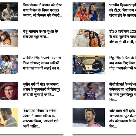
निक जोनास ने बचपन की दोस्त
भारतीय क्रिकेटर हार्
माया किबेल के निधन पर दुख
को टी20 विश्व कप 
जताया, जो विल्सन की बीमारी...
दौरान झंडे के आचरण
मैं हूं-गलवान उथल-पुथल के
टी20 वर्ल्ड कप 20
बीच एक मधुर सांस...
के बाद, कुलदीप यादव 
वंशिका से की शादी, 
अरिजीत सिंह ने पार्श्व गायन से
रिंकू सिंह ने पिता के
लिया संन्यास; उनका आखिरी
बाद उनके लिए लिखा 
गाना गलवान की लड़ाई का म...
नोट: "आपकी कमी आए
जुबीन गर्ग की मौत का मामला:
बीसीसीआई के बड़े आह
असम के मुख्यमंत्री ने सिंगापुर
केकेआर को आईपी
कोर्ट की सुनवाई पर टि...
से पहले मुस्तफिजुर 
रिल...
'बेखयाली' विवाद पर सचेत-
कोलकाता मेसी इवेंट
परंपरा ने अमाल मलिक पर
अराजकता: फुटबॉल प्
पलटवार किया, "आपको शर्म
और कोलकाता के लि
आनी चाहिए...
दिन...