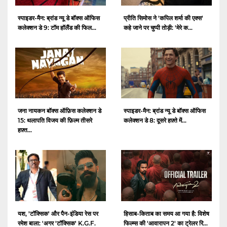
स्पाइडर-मैन: ब्रांड न्यू डे बॉक्स ऑफिस
प्रीति सिमोस ने 'कपिल शर्मा की एक्स'
कलेक्शन डे 9: टॉम हॉलैंड की फिल...
कहे जाने पर चुप्पी तोड़ी: 'मेरे क...
जना नायकन बॉक्स ऑफ़िस कलेक्शन डे
स्पाइडर-मैन: ब्रांड न्यू डे बॉक्स ऑफिस
15: थलापति विजय की फ़िल्म तीसरे
कलेक्शन डे 8: दूसरे हफ़्ते में...
हफ़्त...
यश, 'टॉक्सिक' और पैन-इंडिया रेस पर
हिसाब-किताब का समय आ गया है: विशेष
रमेश बाला: 'अगर 'टॉक्सिक' K.G.F.
फिल्म्स की 'आवारापन 2' का ट्रेलर रि...