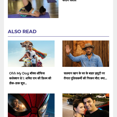
कठिन सवाल
ALSO READ
Ohh My Dog बॉक्स ऑफिस
सलमान खान के घर के बाहर ड्यूटी पर
कलेक्शन डे 1: अमित राय की फ़िल्म की
तैनात पुलिसकर्मी की गिरकर मौत: क्या...
ठीक-ठाक शुरु...