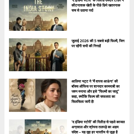
‘द इंडिया स्टोरी’ के रिलीज़ दमदार टीज़र ने
कीटनाशक खेती के पीछे छिपे खतरनाक
सच से उठाया पर्दा
जुलाई 2026 की 5 सबसे बड़ी फिल्में, जिन
पर रहेंगी सभी की निगाहें
आलिया भट्ट ने ‘मैं वापस आऊंगा’ की
बॉक्स ऑफिस पर शानदार कामयाबी का
जश्न मनाया और इसे “फिल्मों का जादू”
कहा, क्योंकि फिल्म की सफलता का
सिलसिला जारी है!
‘द इंडिया स्टोरी’ की रिलीज़ से पहले काजल
अग्रवाल और श्रेयस तलपड़े का अहम
संदेश – यह मुद्दा हर भारतीय से जुड़ा है