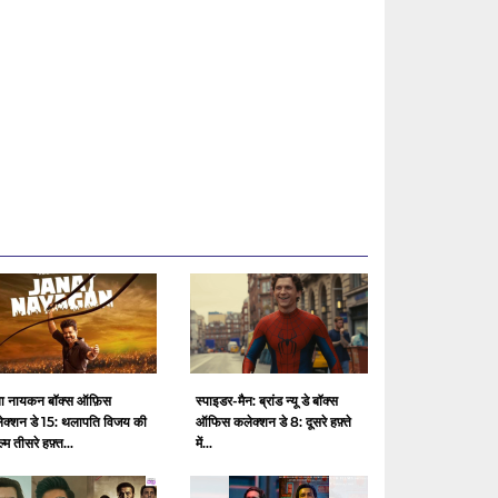
ा नायकन बॉक्स ऑफ़िस
स्पाइडर-मैन: ब्रांड न्यू डे बॉक्स
ेक्शन डे 15: थलापति विजय की
ऑफिस कलेक्शन डे 8: दूसरे हफ़्ते
ल्म तीसरे हफ़्त...
में...