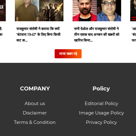
ै:
राजकुमार संतोषी ने बताया कि क्यों
सनी देओल और राजकुमार संतोषी ने
'आ
का
'बंटवारा 1947' के लिए बिना किसी
तीन दशक बाद अनबन की खबरों को
'बं
कट क...
खारिज किया...
फाय
ताजा खबर पढ़े
COMPANY
Policy
About us
Editorial Policy
Disclaimer
Image Usage Policy
Terms & Condition
Privacy Policy