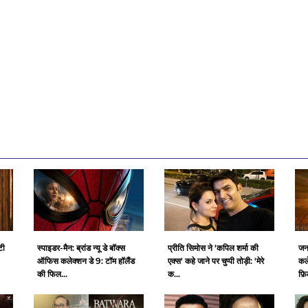
टी
स्पाइडर-मैन: ब्रांड न्यू डे बॉक्स
प्रीति सिमोस ने 'कपिल शर्मा की
जन
ऑफिस कलेक्शन डे 9: टॉम हॉलैंड
एक्स' कहे जाने पर चुप्पी तोड़ी: 'मेरे
कल
की फिल...
क...
फ़ि