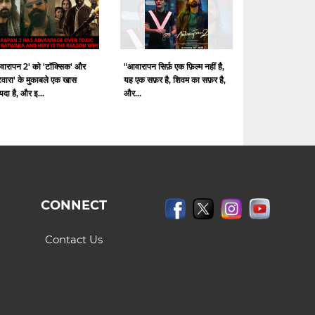
वारापन 2' को 'टॉक्सिक' और
"आवारापन सिर्फ़ एक फ़िल्म नहीं है,
टवारा' के मुकाबले एक खास
यह एक सफ़र है, शिवम का सफ़र है,
दा है, और इ...
और...
CONNECT
Contact Us