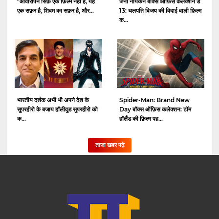
"आवारापन सिर्फ़ एक फ़िल्म नहीं है, यह
जना नायकन बॉक्स ऑफ़िस कलेक्शन डे
एक सफ़र है, शिवम का सफ़र है, और...
13: थलपति विजय की विदाई वाली फ़िल्म
क...
भारतीय दर्शक अभी भी अपने देश के
Spider-Man: Brand New
सुपरहीरो के बजाय हॉलीवुड सुपरहीरो को
Day बॉक्स ऑफ़िस कलेक्शन: टॉम
क...
हॉलैंड की फ़िल्म पह...
ताजा खबर पढ़े