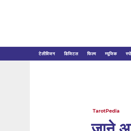
टेलीविजन
डिजिटल
फिल्म
म्यूजिक
स्पो
TarotPedia
जाने 