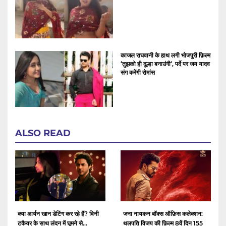
काजल राघवानी के हाथ लगी भोजपुरी फ़िल्म
‘तुझको ही दूल्हा बनाउंगी‘, पर्दे पर जय यादव
संग करेंगी रोमांस
ALSO READ
क्या आर्यन खान डेटिंग कर रहे हैं? विनी
जना नायकन बॉक्स ऑफ़िस कलेक्शन:
टकैयर के साथ लंदन में घूमने से...
थलपति विजय की फ़िल्म 8वें दिन 155