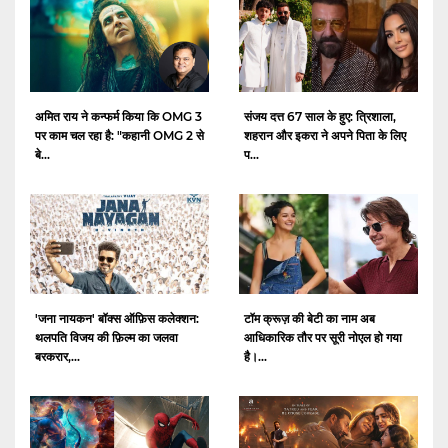
अमित राय ने कन्फर्म किया कि OMG 3
संजय दत्त 67 साल के हुए: त्रिशाला,
पर काम चल रहा है: "कहानी OMG 2 से
शहरान और इकरा ने अपने पिता के लिए
बे...
प...
'जना नायकन' बॉक्स ऑफ़िस कलेक्शन:
टॉम क्रूज़ की बेटी का नाम अब
थलपति विजय की फ़िल्म का जलवा
आधिकारिक तौर पर सूरी नोएल हो गया
बरकरार,...
है।...