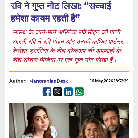
रवि ने गुप्त नोट लिखा: “सच्चाई
हमेशा कायम रहती है”
साउथ के जाने-माने अभिनेता रवि मोहन की पत्नी
आरती रवि ने रवि मोहन और उनकी कथित पार्टनर
केनेशा फ्रांसिस के बीच ब्रेकअप की अफवाहों के
बीच सोशल मीडिया पर एक गुप्त नोट लिखा है।
Author:
ManoranjanDesk
16 May,2026 18:32:29