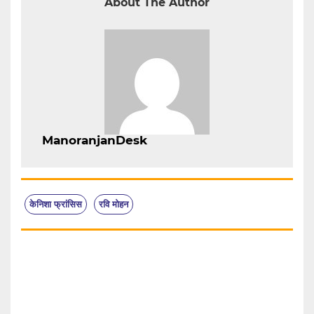
About The Author
ManoranjanDesk
केनिशा फ्रांसिस
रवि मोहन