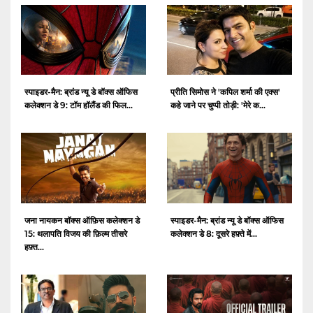
स्पाइडर-मैन: ब्रांड न्यू डे बॉक्स ऑफिस
प्रीति सिमोस ने 'कपिल शर्मा की एक्स'
कलेक्शन डे 9: टॉम हॉलैंड की फिल...
कहे जाने पर चुप्पी तोड़ी: 'मेरे क...
जना नायकन बॉक्स ऑफ़िस कलेक्शन डे
स्पाइडर-मैन: ब्रांड न्यू डे बॉक्स ऑफिस
15: थलापति विजय की फ़िल्म तीसरे
कलेक्शन डे 8: दूसरे हफ़्ते में...
हफ़्त...