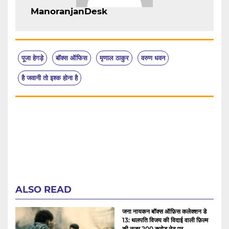
ManoranjanDesk
पूजा हेगड़े
बॉक्स ऑफिस
मृणाल ठाकुर
वरुण धवन
है जवानी तो इश्क होना है
ALSO READ
जना नायकन बॉक्स ऑफ़िस कलेक्शन डे
13: थलपति विजय की विदाई वाली फ़िल्म
की नज़र 200 करोड़ नेट पर