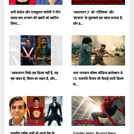
सनी देओल और राजकुमार संतोषी ने तीन
'आवारापन 2' को 'टॉक्सिक' और
दशक बाद अनबन की खबरों को खारिज
'बंटवारा' के मुकाबले एक खास फायदा है,
किया...
और इ...
"आवारापन सिर्फ़ एक फ़िल्म नहीं है, यह
जना नायकन बॉक्स ऑफ़िस कलेक्शन डे
एक सफ़र है, शिवम का सफ़र है, और...
13: थलपति विजय की विदाई वाली फ़िल्म
क...
भारतीय दर्शक अभी भी अपने देश के
Spider-Man: Brand New