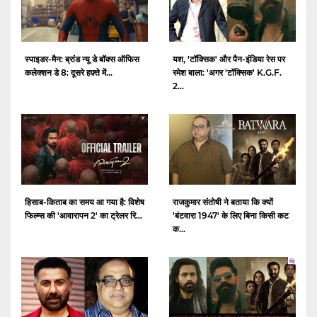
स्पाइडर-मैन: ब्रांड न्यू डे बॉक्स ऑफिस
यश, 'टॉक्सिक' और पैन-इंडिया रेस पर
कलेक्शन डे 8: दूसरे हफ़्ते में...
रमेश बाला: 'अगर 'टॉक्सिक' K.G.F.
2...
हिसाब-किताब का समय आ गया है: विशेष
राजकुमार संतोषी ने बताया कि क्यों
फिल्म्स की 'आवारापन 2' का ट्रेलर रि...
'बंटवारा 1947' के लिए बिना किसी कट
क...