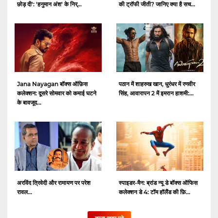
की ट्रॉफी जीती? जानिए क्या है सच...
छोड़ दी': 'हनुमान अंश' के निर्...
Jana Nayagan बॉक्स ऑफ़िस
पठान में शाहरुख खान, धुरंधर में रणवीर
कलेक्शन: दूसरे सोमवार को कमाई घटने
सिंह, आवारापन 2 में इमरान हाशमी:...
के बावजूद...
अरविंद त्रिवेदी और रामायण पर परेश
स्पाइडर-मैन: ब्रांड न्यू डे बॉक्स ऑफिस
रावल...
कलेक्शन डे 4: टॉम हॉलैंड की फ़ि...