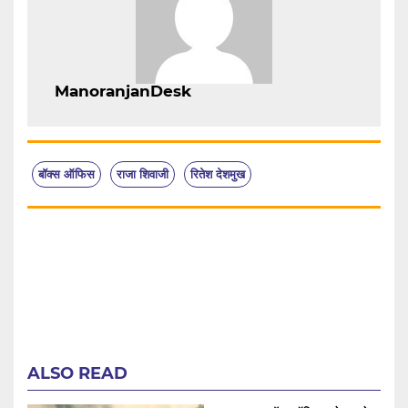
ManoranjanDesk
बॉक्स ऑफिस
राजा शिवाजी
रितेश देशमुख
ALSO READ