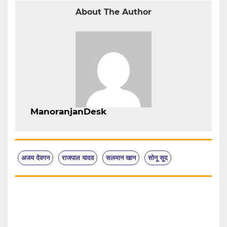
About The Author
ManoranjanDesk
अजय देवगन
राजपाल यादव
सलमान खान
सोनू सूद