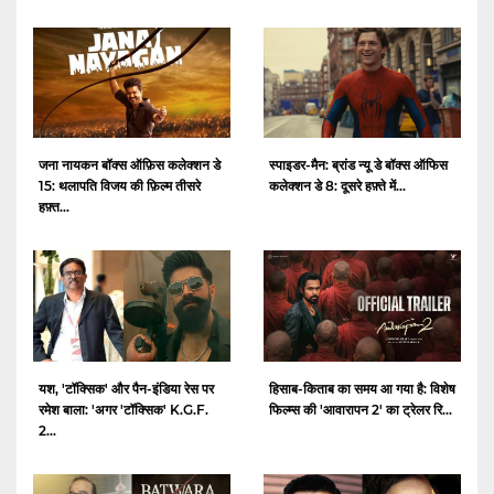
जना नायकन बॉक्स ऑफ़िस कलेक्शन डे
स्पाइडर-मैन: ब्रांड न्यू डे बॉक्स ऑफिस
15: थलापति विजय की फ़िल्म तीसरे
कलेक्शन डे 8: दूसरे हफ़्ते में...
हफ़्त...
यश, 'टॉक्सिक' और पैन-इंडिया रेस पर
हिसाब-किताब का समय आ गया है: विशेष
रमेश बाला: 'अगर 'टॉक्सिक' K.G.F.
फिल्म्स की 'आवारापन 2' का ट्रेलर रि...
2...