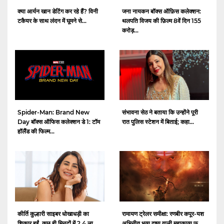
क्या आर्यन खान डेटिंग कर रहे हैं? विनी
जना नायकन बॉक्स ऑफ़िस कलेक्शन:
टकैयर के साथ लंदन में घूमने से...
थलपति विजय की फ़िल्म 8वें दिन 155
करोड़...
Spider-Man: Brand New
संभावना सेठ ने बताया कि उन्होंने पूरी
Day बॉक्स ऑफिस कलेक्शन डे 1: टॉम
रात पुलिस स्टेशन में बिताई; कहा...
हॉलैंड की फिल्म...
कीर्ति कुल्हारी साइबर धोखाधड़ी का
रामायण ट्रेलर समीक्षा: रणबीर कपूर-यश
शिकार हुईं, कुछ ही मिनटों में 2.4 ला...
अभिनीत भव्य दृश्य वाली महाकाव्य फ...