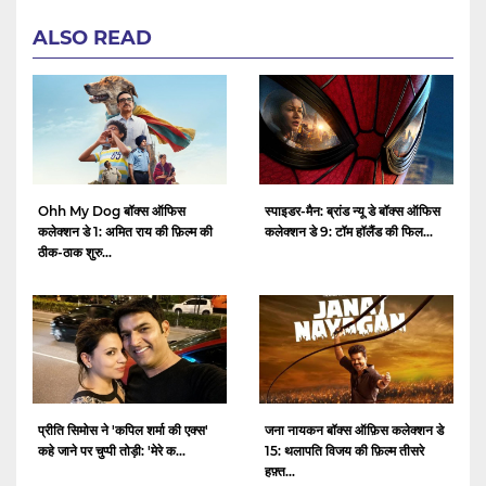
ALSO READ
Ohh My Dog बॉक्स ऑफिस
स्पाइडर-मैन: ब्रांड न्यू डे बॉक्स ऑफिस
कलेक्शन डे 1: अमित राय की फ़िल्म की
कलेक्शन डे 9: टॉम हॉलैंड की फिल...
ठीक-ठाक शुरु...
प्रीति सिमोस ने 'कपिल शर्मा की एक्स'
जना नायकन बॉक्स ऑफ़िस कलेक्शन डे
कहे जाने पर चुप्पी तोड़ी: 'मेरे क...
15: थलापति विजय की फ़िल्म तीसरे
हफ़्त...