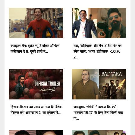
स्पाइडर-मैन: ब्रांड न्यू डे बॉक्स ऑफिस
यश, 'टॉक्सिक' और पैन-इंडिया रेस पर
कलेक्शन डे 8: दूसरे हफ़्ते में...
रमेश बाला: 'अगर 'टॉक्सिक' K.G.F.
2...
हिसाब-किताब का समय आ गया है: विशेष
राजकुमार संतोषी ने बताया कि क्यों
फिल्म्स की 'आवारापन 2' का ट्रेलर रि...
'बंटवारा 1947' के लिए बिना किसी कट
क...