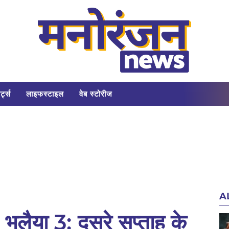
र्ट्स
लाइफस्टाइल
वेब स्टोरीज
A
ुलैया 3: दूसरे सप्ताह के