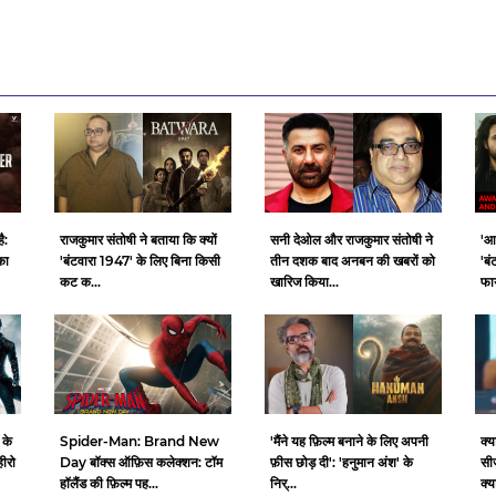
ै:
राजकुमार संतोषी ने बताया कि क्यों
सनी देओल और राजकुमार संतोषी ने
'आ
का
'बंटवारा 1947' के लिए बिना किसी
तीन दशक बाद अनबन की खबरों को
'बं
कट क...
खारिज किया...
फाय
 के
Spider-Man: Brand New
क्य
'मैंने यह फ़िल्म बनाने के लिए अपनी
हीरो
Day बॉक्स ऑफ़िस कलेक्शन: टॉम
सी
फ़ीस छोड़ दी': 'हनुमान अंश' के
हॉलैंड की फ़िल्म पह...
क्य
निर्...