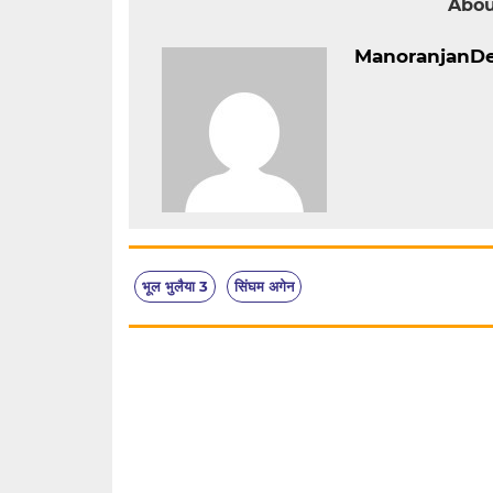
Abou
ManoranjanD
भूल भुलैया 3
सिंघम अगेन