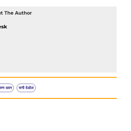
t The Author
esk
रुण धवन
सनी देओल