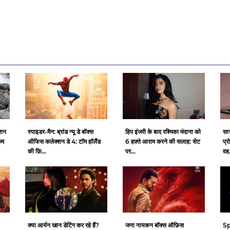
्शन
स्पाइडर-मैन: ब्रांड न्यू डे बॉक्स
हिप इंजरी के बाद रश्मिका मंदाना को
सान
्म
ऑफिस कलेक्शन डे 4: टॉम हॉलैंड
6 हफ़्ते आराम करने की सलाह: सेट
प्र
की फ़ि...
पर...
वह.
क्या आर्यन खान डेटिंग कर रहे हैं?
जना नायकन बॉक्स ऑफ़िस
Sp