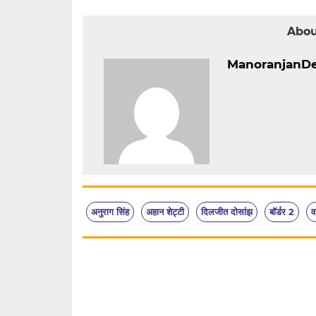
Abou
ManoranjanD
अनुराग सिंह
अहान शेट्टी
दिलजीत दोसांझ
बॉर्डर 2
व