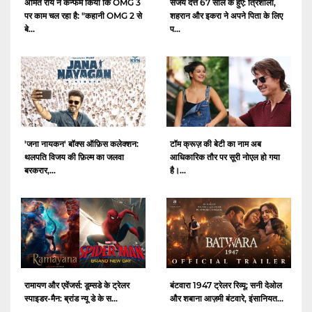
अमित राय ने कन्फर्म किया कि OMG 3
संजय दत्त 67 साल के हुए: त्रिशाला,
पर काम चल रहा है: "कहानी OMG 2 से
शहरान और इकरा ने अपने पिता के लिए
बे...
प...
'जना नायकन' बॉक्स ऑफ़िस कलेक्शन:
टॉम क्रूज़ की बेटी का नाम अब
थलपति विजय की फ़िल्म का जलवा
आधिकारिक तौर पर सूरी नोएल हो गया
बरकरार,...
है।...
रामायण और एवेंजर्स: डूम्सडे के ट्रेलर
बंटवारा 1947 ट्रेलर रिव्यू: सनी देओल
स्पाइडर-मैन: ब्रांड न्यू डे के स...
और शबाना आज़मी बंटवारे, इंसानियत...