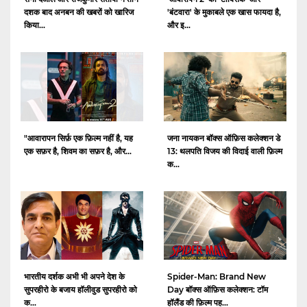
दशक बाद अनबन की खबरों को खारिज
'बंटवारा' के मुकाबले एक खास फायदा है,
किया...
और इ...
"आवारापन सिर्फ़ एक फ़िल्म नहीं है, यह
जना नायकन बॉक्स ऑफ़िस कलेक्शन डे
एक सफ़र है, शिवम का सफ़र है, और...
13: थलपति विजय की विदाई वाली फ़िल्म
क...
भारतीय दर्शक अभी भी अपने देश के
Spider-Man: Brand New
सुपरहीरो के बजाय हॉलीवुड सुपरहीरो को
Day बॉक्स ऑफ़िस कलेक्शन: टॉम
क...
हॉलैंड की फ़िल्म पह...