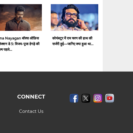
na Nayagan बॉक्स ऑफ़िस
कोयंबटूर में राम चरण की हाथ की
क्शन डे 5: विजय-पूजा हेगड़े की
सर्जरी हुई—जानिए क्या हुआ था...
ल्म पहले...
CONNECT
Contact Us