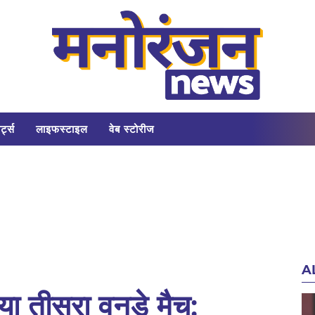
र्ट्स
लाइफस्टाइल
वेब स्टोरीज
A
िया तीसरा वनडे मैच: