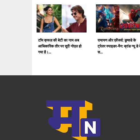
टॉम क्रूज़ की बेटी का नाम अब
रामायण और एवेंजर्स: डूम्सडे के
आधिकारिक तौर पर सूरी नोएल हो
ट्रेलर स्पाइडर-मैन: ब्रांड न्यू डे 
गया है।...
स...