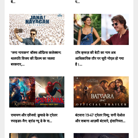
बे...
प...
'जना नायकन' बॉक्स ऑफ़िस कलेक्शन:
टॉम क्रूज़ की बेटी का नाम अब
थलपति विजय की फ़िल्म का जलवा
आधिकारिक तौर पर सूरी नोएल हो गया
बरकरार,...
है।...
रामायण और एवेंजर्स: डूम्सडे के ट्रेलर
बंटवारा 1947 ट्रेलर रिव्यू: सनी देओल
स्पाइडर-मैन: ब्रांड न्यू डे के स...
और शबाना आज़मी बंटवारे, इंसानियत...