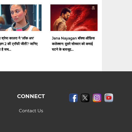
ा श्रेया कालरा ने 'लॉक अप'
Jana Nayagan बॉक्स ऑफ़िस
ज़न 2 की ट्रॉफी जीती? जानिए
कलेक्शन: दूसरे सोमवार को कमाई
ा है सच...
घटने के बावजूद...
CONNECT
Contact Us