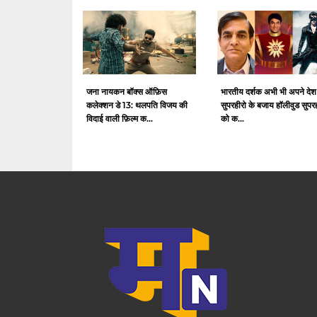
जना नायकन बॉक्स ऑफ़िस
भारतीय दर्शक अभी भी अपने देश
कलेक्शन डे 13: थलपति विजय की
सुपरहीरो के बजाय हॉलीवुड सुपर
विदाई वाली फ़िल्म क...
को क...