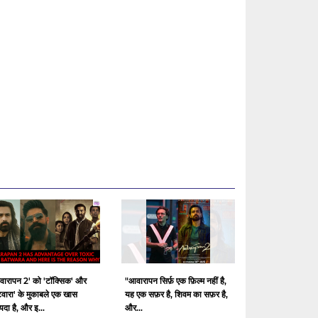
वारापन 2' को 'टॉक्सिक' और
"आवारापन सिर्फ़ एक फ़िल्म नहीं है,
टवारा' के मुकाबले एक खास
यह एक सफ़र है, शिवम का सफ़र है,
दा है, और इ...
और...