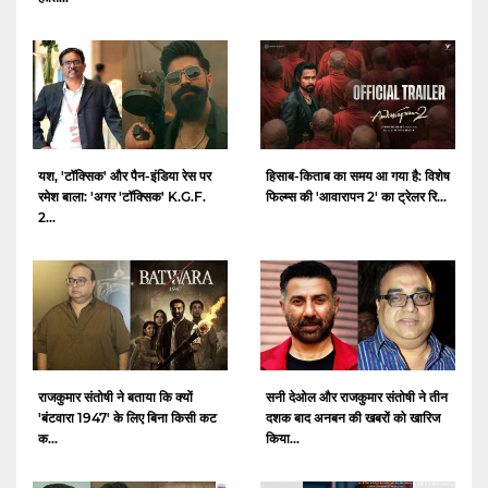
यश, 'टॉक्सिक' और पैन-इंडिया रेस पर
हिसाब-किताब का समय आ गया है: विशेष
रमेश बाला: 'अगर 'टॉक्सिक' K.G.F.
फिल्म्स की 'आवारापन 2' का ट्रेलर रि...
2...
राजकुमार संतोषी ने बताया कि क्यों
सनी देओल और राजकुमार संतोषी ने तीन
'बंटवारा 1947' के लिए बिना किसी कट
दशक बाद अनबन की खबरों को खारिज
क...
किया...