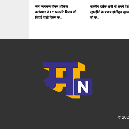
जना नायकन बॉक्स ऑफ़िस
भारतीय दर्शक अभी भी अपने देश
कलेक्शन डे 13: थलपति विजय की
सुपरहीरो के बजाय हॉलीवुड सुपर
विदाई वाली फ़िल्म क...
को क...
© 202