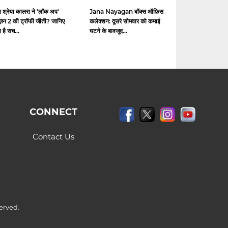
ा श्रेया कालरा ने 'लॉक अप'
Jana Nayagan बॉक्स ऑफ़िस
ज़न 2 की ट्रॉफी जीती? जानिए
कलेक्शन: दूसरे सोमवार को कमाई
ा है सच...
घटने के बावजूद...
CONNECT
Contact Us
erved.