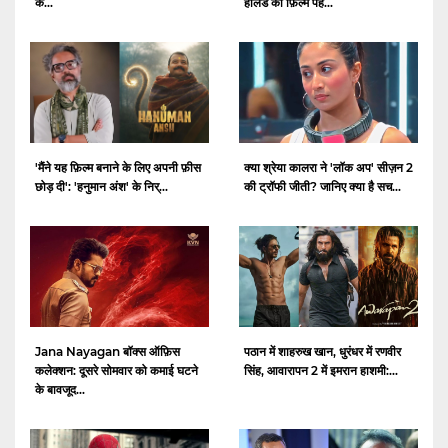
क...
हॉलैंड की फ़िल्म पह...
क्या श्रेया कालरा ने 'लॉक अप' सीज़न 2
'मैंने यह फ़िल्म बनाने के लिए अपनी फ़ीस
की ट्रॉफी जीती? जानिए क्या है सच...
छोड़ दी': 'हनुमान अंश' के निर्...
Jana Nayagan बॉक्स ऑफ़िस
पठान में शाहरुख खान, धुरंधर में रणवीर
कलेक्शन: दूसरे सोमवार को कमाई घटने
सिंह, आवारापन 2 में इमरान हाशमी:...
के बावजूद...