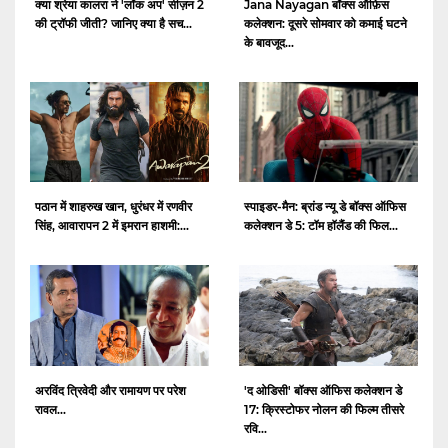
क्या श्रेया कालरा ने 'लॉक अप' सीज़न 2
Jana Nayagan बॉक्स ऑफ़िस
की ट्रॉफी जीती? जानिए क्या है सच...
कलेक्शन: दूसरे सोमवार को कमाई घटने
के बावजूद...
पठान में शाहरुख खान, धुरंधर में रणवीर
स्पाइडर-मैन: ब्रांड न्यू डे बॉक्स ऑफिस
सिंह, आवारापन 2 में इमरान हाशमी:...
कलेक्शन डे 5: टॉम हॉलैंड की फिल...
अरविंद त्रिवेदी और रामायण पर परेश
'द ओडिसी' बॉक्स ऑफिस कलेक्शन डे
रावल...
17: क्रिस्टोफर नोलन की फिल्म तीसरे
रवि...