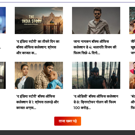
'द इंडिया स्टोरी' का तीसरे दिन का
जाना नायकन बॉक्स ऑफिस
जैस
.
बॉक्स ऑफिस कलेक्शन: श्रेयस
कलेक्शन डे 4: थलापति विजय की
खुश
और काजल क...
फिल्म सिर्फ़ 4 दिनो...
जन्
'द इंडिया स्टोरी' बॉक्स ऑफिस
'द ओडिसी' बॉक्स ऑफिस कलेक्शन
'ब
कलेक्शन डे 1: श्रेयस तलपड़े और
डे 8: क्रिस्टोफर नोलन की फिल्म
और
काजल अग्रव...
100 करोड़...
फिल्
ताजा खबर पढ़े