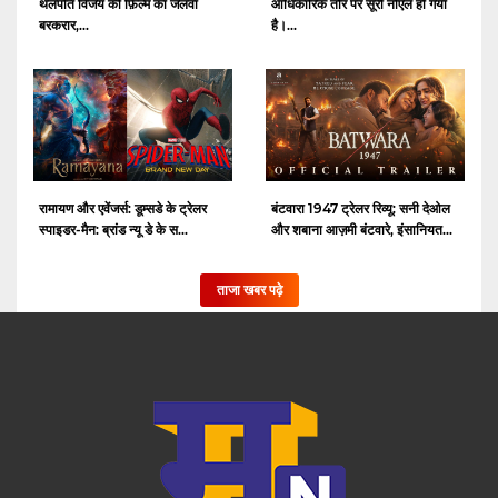
थलपति विजय की फ़िल्म का जलवा
आधिकारिक तौर पर सूरी नोएल हो गया
बरकरार,...
है।...
रामायण और एवेंजर्स: डूम्सडे के ट्रेलर
बंटवारा 1947 ट्रेलर रिव्यू: सनी देओल
स्पाइडर-मैन: ब्रांड न्यू डे के स...
और शबाना आज़मी बंटवारे, इंसानियत...
ताजा खबर पढ़े