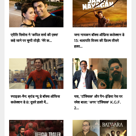
प्रीति सिमोस ने 'कपिल शर्मा की एक्स'
जना नायकन बॉक्स ऑफ़िस कलेक्शन डे
कहे जाने पर चुप्पी तोड़ी: 'मेरे क...
15: थलापति विजय की फ़िल्म तीसरे
हफ़्त...
स्पाइडर-मैन: ब्रांड न्यू डे बॉक्स ऑफिस
यश, 'टॉक्सिक' और पैन-इंडिया रेस पर
कलेक्शन डे 8: दूसरे हफ़्ते में...
रमेश बाला: 'अगर 'टॉक्सिक' K.G.F.
2...