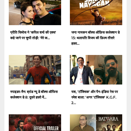
प्रीति सिमोस ने 'कपिल शर्मा की एक्स'
जना नायकन बॉक्स ऑफ़िस कलेक्शन डे
कहे जाने पर चुप्पी तोड़ी: 'मेरे क...
15: थलापति विजय की फ़िल्म तीसरे
हफ़्त...
स्पाइडर-मैन: ब्रांड न्यू डे बॉक्स ऑफिस
यश, 'टॉक्सिक' और पैन-इंडिया रेस पर
कलेक्शन डे 8: दूसरे हफ़्ते में...
रमेश बाला: 'अगर 'टॉक्सिक' K.G.F.
2...