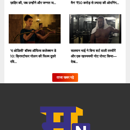
ज़ाहिर की, जब उन्होंने और जन्नत ज...
मैन' ₹50 करोड़ से ज़्यादा की ओपनिंग...
'द ओडिसी' बॉक्स ऑफिस कलेक्शन डे
सलमान भाई ने बिना शर्ट वाली तस्वीरें
10: क्रिस्टोफर नोलन की फिल्म दूसरे
और एक रहस्यमयी नोट पोस्ट किया—
रवि...
देख...
ताजा खबर पढ़े