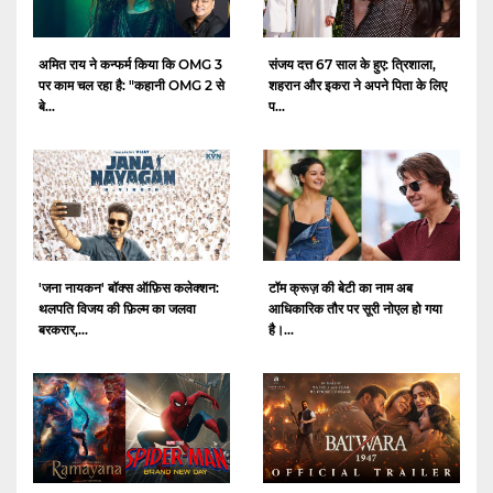
अमित राय ने कन्फर्म किया कि OMG 3
संजय दत्त 67 साल के हुए: त्रिशाला,
पर काम चल रहा है: "कहानी OMG 2 से
शहरान और इकरा ने अपने पिता के लिए
बे...
प...
'जना नायकन' बॉक्स ऑफ़िस कलेक्शन:
टॉम क्रूज़ की बेटी का नाम अब
थलपति विजय की फ़िल्म का जलवा
आधिकारिक तौर पर सूरी नोएल हो गया
बरकरार,...
है।...