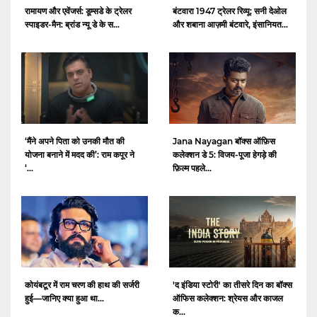
रामायण और एवेंजर्स: डूम्सडे के ट्रेलर
बंटवारा 1947 ट्रेलर रिव्यू: सनी देओल
स्पाइडर-मैन: ब्रांड न्यू डे के स...
और शबाना आज़मी बंटवारे, इंसानियत...
‘मैंने अपने पिता को उनकी मौत की
Jana Nayagan बॉक्स ऑफ़िस
योजना बनाने में मदद की’: राम कपूर ने
कलेक्शन डे 5: विजय-पूजा हेगड़े की
‘...
फ़िल्म पहले...
कोयंबटूर में राम चरण की हाथ की सर्जरी
'द इंडिया स्टोरी' का तीसरे दिन का बॉक्स
हुई—जानिए क्या हुआ था...
ऑफिस कलेक्शन: श्रेयस और काजल
क...