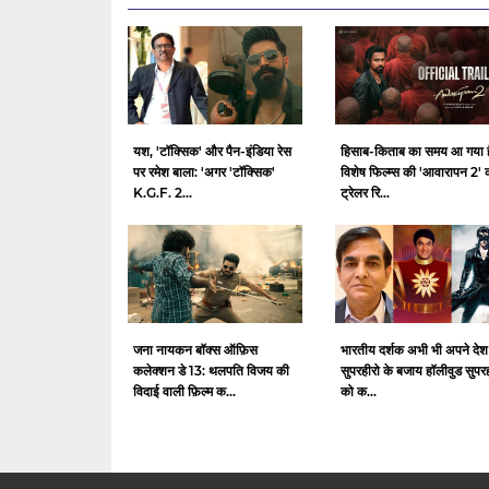
यश, 'टॉक्सिक' और पैन-इंडिया रेस
हिसाब-किताब का समय आ गया ह
पर रमेश बाला: 'अगर 'टॉक्सिक'
विशेष फिल्म्स की 'आवारापन 2' 
K.G.F. 2...
ट्रेलर रि...
जना नायकन बॉक्स ऑफ़िस
भारतीय दर्शक अभी भी अपने देश
कलेक्शन डे 13: थलपति विजय की
सुपरहीरो के बजाय हॉलीवुड सुपर
विदाई वाली फ़िल्म क...
को क...