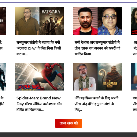
ै:
राजकुमार संतोषी ने बताया कि क्यों
सनी देओल और राजकुमार संतोषी ने
'आ
का
'बंटवारा 1947' के लिए बिना किसी
तीन दशक बाद अनबन की खबरों को
'बं
कट क...
खारिज किया...
फाय
 के
Spider-Man: Brand New
क्य
'मैंने यह फ़िल्म बनाने के लिए अपनी
हीरो
Day बॉक्स ऑफ़िस कलेक्शन: टॉम
सी
फ़ीस छोड़ दी': 'हनुमान अंश' के
हॉलैंड की फ़िल्म पह...
क्य
निर्...
ताजा खबर पढ़े