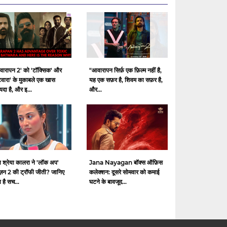
वारापन 2' को 'टॉक्सिक' और
"आवारापन सिर्फ़ एक फ़िल्म नहीं है,
टवारा' के मुकाबले एक खास
यह एक सफ़र है, शिवम का सफ़र है,
दा है, और इ...
और...
ा श्रेया कालरा ने 'लॉक अप'
Jana Nayagan बॉक्स ऑफ़िस
ज़न 2 की ट्रॉफी जीती? जानिए
कलेक्शन: दूसरे सोमवार को कमाई
ा है सच...
घटने के बावजूद...