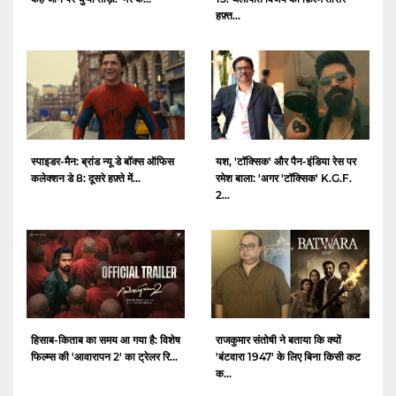
हफ़्त...
स्पाइडर-मैन: ब्रांड न्यू डे बॉक्स ऑफिस
यश, 'टॉक्सिक' और पैन-इंडिया रेस पर
कलेक्शन डे 8: दूसरे हफ़्ते में...
रमेश बाला: 'अगर 'टॉक्सिक' K.G.F.
2...
हिसाब-किताब का समय आ गया है: विशेष
राजकुमार संतोषी ने बताया कि क्यों
फिल्म्स की 'आवारापन 2' का ट्रेलर रि...
'बंटवारा 1947' के लिए बिना किसी कट
क...