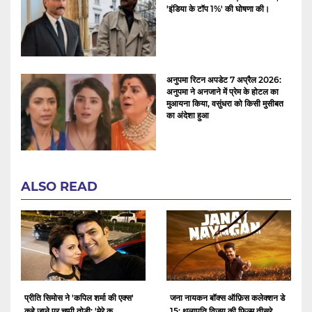
'इंडिया के टॉप 1%' की घोषणा की।
अनुपमा रिटन अपडेट 7 अप्रैल 2026:
अनुपमा ने अनजाने में प्रेम के होटल का
मुआयना किया, वसुंधरा को किसी मुसीबत
का अंदेशा हुआ
ALSO READ
प्रीति सिमोस ने 'कपिल शर्मा की एक्स'
जना नायकन बॉक्स ऑफ़िस कलेक्शन डे
कहे जाने पर चुप्पी तोड़ी: 'मेरे क...
15: थलापति विजय की फ़िल्म तीसरे