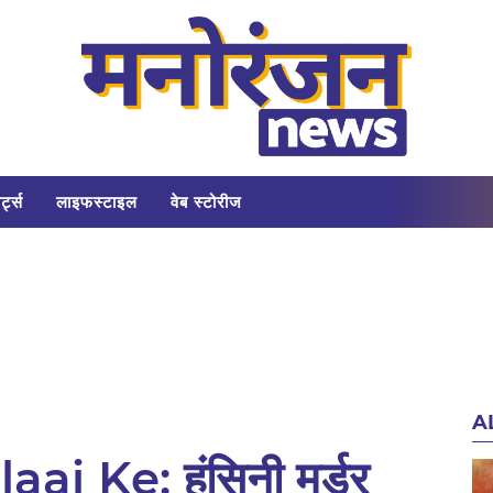
र्ट्स
लाइफस्टाइल
वेब स्टोरीज
A
i Ke: हंसिनी मर्डर