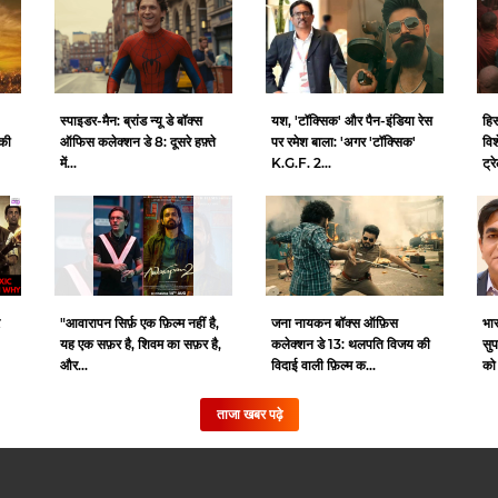
स्पाइडर-मैन: ब्रांड न्यू डे बॉक्स
यश, 'टॉक्सिक' और पैन-इंडिया रेस
हि
की
ऑफिस कलेक्शन डे 8: दूसरे हफ़्ते
पर रमेश बाला: 'अगर 'टॉक्सिक'
विश
में...
K.G.F. 2...
ट्र
"आवारापन सिर्फ़ एक फ़िल्म नहीं है,
जना नायकन बॉक्स ऑफ़िस
भा
यह एक सफ़र है, शिवम का सफ़र है,
कलेक्शन डे 13: थलपति विजय की
सुप
और...
विदाई वाली फ़िल्म क...
को
ताजा खबर पढ़े