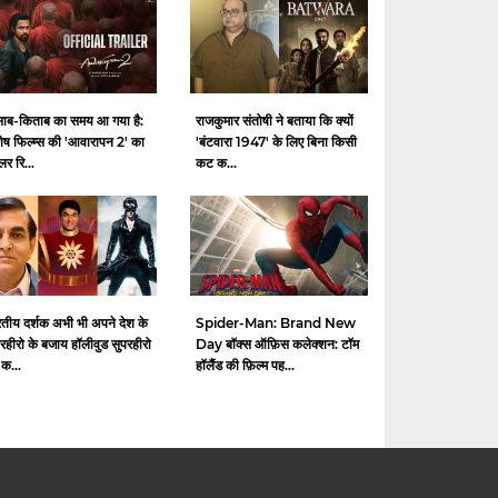
साब-किताब का समय आ गया है:
राजकुमार संतोषी ने बताया कि क्यों
ेष फिल्म्स की 'आवारापन 2' का
'बंटवारा 1947' के लिए बिना किसी
ेलर रि...
कट क...
रतीय दर्शक अभी भी अपने देश के
Spider-Man: Brand New
रहीरो के बजाय हॉलीवुड सुपरहीरो
Day बॉक्स ऑफ़िस कलेक्शन: टॉम
 क...
हॉलैंड की फ़िल्म पह...