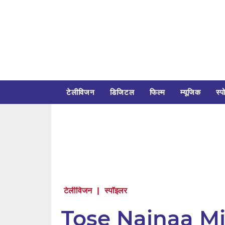
टेलीविजन
डिजिटल
फिल्म
म्यूजिक
स्पो
टेलीविजन
|
स्पॉइलर
Tose Nainaa Milaa