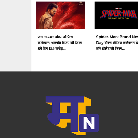
जना नायकन बॉक्स ऑफ़िस
Spider-Man: Brand N
कलेक्शन: थलपति विजय की फ़िल्म
Day बॉक्स ऑफिस कलेक्शन डे 
8वें दिन 155 करोड़...
टॉम हॉलैंड की फिल्म...