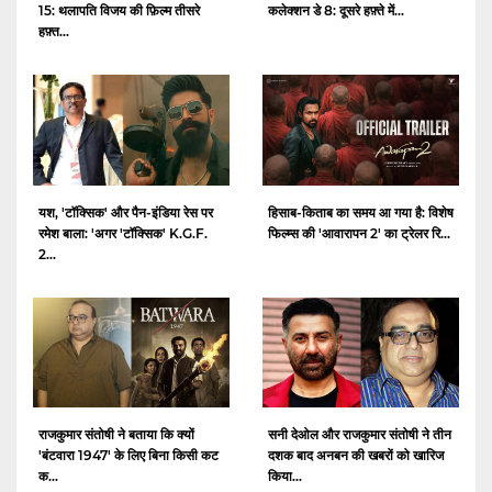
15: थलापति विजय की फ़िल्म तीसरे
कलेक्शन डे 8: दूसरे हफ़्ते में...
हफ़्त...
यश, 'टॉक्सिक' और पैन-इंडिया रेस पर
हिसाब-किताब का समय आ गया है: विशेष
रमेश बाला: 'अगर 'टॉक्सिक' K.G.F.
फिल्म्स की 'आवारापन 2' का ट्रेलर रि...
2...
राजकुमार संतोषी ने बताया कि क्यों
सनी देओल और राजकुमार संतोषी ने तीन
'बंटवारा 1947' के लिए बिना किसी कट
दशक बाद अनबन की खबरों को खारिज
क...
किया...