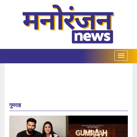
गुमराह