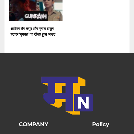
आदित्य रॉय कपूर और मृणाल ठाकुर
स्टारर ‘गुमराह’ का टीज़र हुआ आउट
COMPANY
Policy