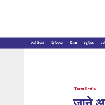
टेलीविजन
डिजिटल
फिल्म
म्यूजिक
स्पो
TarotPedia
जाने 