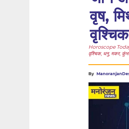
वृष, मि
वृश्चि
Horoscope Today, 7th
वृश्चिक, धनु, मकर, कुं
By
ManoranjanDe