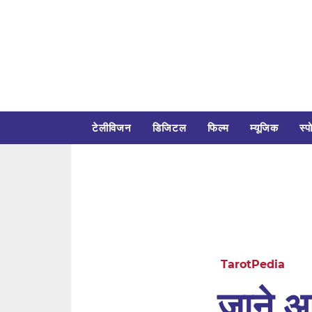
टेलीविजन
डिजिटल
फिल्म
म्यूजिक
स्पो
TarotPedia
जाने आ