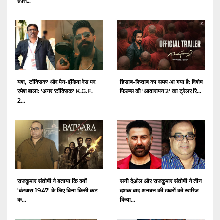
हफ़्त...
यश, 'टॉक्सिक' और पैन-इंडिया रेस पर
हिसाब-किताब का समय आ गया है: विशेष
रमेश बाला: 'अगर 'टॉक्सिक' K.G.F.
फिल्म्स की 'आवारापन 2' का ट्रेलर रि...
2...
राजकुमार संतोषी ने बताया कि क्यों
सनी देओल और राजकुमार संतोषी ने तीन
'बंटवारा 1947' के लिए बिना किसी कट
दशक बाद अनबन की खबरों को खारिज
क...
किया...