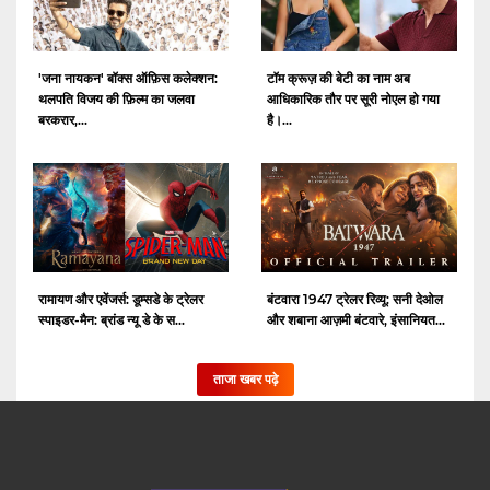
'जना नायकन' बॉक्स ऑफ़िस कलेक्शन:
टॉम क्रूज़ की बेटी का नाम अब
थलपति विजय की फ़िल्म का जलवा
आधिकारिक तौर पर सूरी नोएल हो गया
बरकरार,...
है।...
रामायण और एवेंजर्स: डूम्सडे के ट्रेलर
बंटवारा 1947 ट्रेलर रिव्यू: सनी देओल
स्पाइडर-मैन: ब्रांड न्यू डे के स...
और शबाना आज़मी बंटवारे, इंसानियत...
ताजा खबर पढ़े