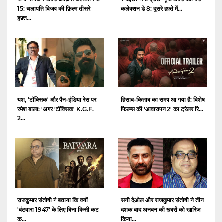
15: थलापति विजय की फ़िल्म तीसरे
कलेक्शन डे 8: दूसरे हफ़्ते में...
हफ़्त...
यश, 'टॉक्सिक' और पैन-इंडिया रेस पर
हिसाब-किताब का समय आ गया है: विशेष
रमेश बाला: 'अगर 'टॉक्सिक' K.G.F.
फिल्म्स की 'आवारापन 2' का ट्रेलर रि...
2...
राजकुमार संतोषी ने बताया कि क्यों
सनी देओल और राजकुमार संतोषी ने तीन
'बंटवारा 1947' के लिए बिना किसी कट
दशक बाद अनबन की खबरों को खारिज
क...
किया...