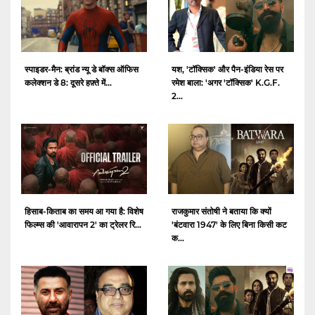
स्पाइडर-मैन: ब्रांड न्यू डे बॉक्स ऑफिस
यश, 'टॉक्सिक' और पैन-इंडिया रेस पर
कलेक्शन डे 8: दूसरे हफ़्ते में...
रमेश बाला: 'अगर 'टॉक्सिक' K.G.F.
2...
हिसाब-किताब का समय आ गया है: विशेष
राजकुमार संतोषी ने बताया कि क्यों
फिल्म्स की 'आवारापन 2' का ट्रेलर रि...
'बंटवारा 1947' के लिए बिना किसी कट
क...