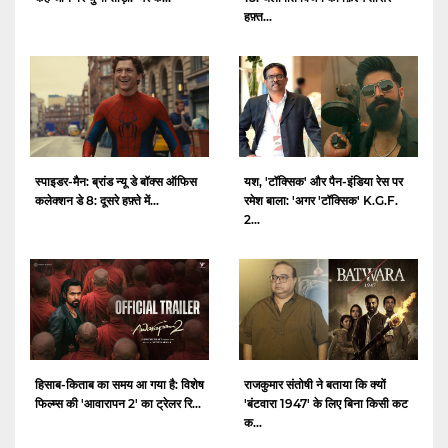
हफ़्त...
स्पाइडर-मैन: ब्रांड न्यू डे बॉक्स ऑफिस
यश, 'टॉक्सिक' और पैन-इंडिया रेस पर
कलेक्शन डे 8: दूसरे हफ़्ते में...
रमेश बाला: 'अगर 'टॉक्सिक' K.G.F.
2...
हिसाब-किताब का समय आ गया है: विशेष
राजकुमार संतोषी ने बताया कि क्यों
फिल्म्स की 'आवारापन 2' का ट्रेलर रि...
'बंटवारा 1947' के लिए बिना किसी कट
क...