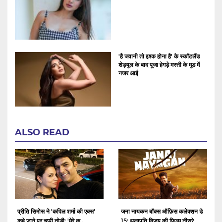
'है जवानी तो इश्क होना है' के स्कॉटलैंड
शेड्यूल के बाद पूजा हेगड़े मस्ती के मूड में
नजर आईं
ALSO READ
प्रीति सिमोस ने 'कपिल शर्मा की एक्स'
जना नायकन बॉक्स ऑफ़िस कलेक्शन डे
कहे जाने पर चुप्पी तोड़ी: 'मेरे क...
15: थलापति विजय की फ़िल्म तीसरे