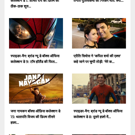
कलेक्शन डे 1: अमित राय की फ़िल्म की
तैनात पुलिसकर्मी की गिरकर मौत: क्या...
ठीक-ठाक शुरु...
स्पाइडर-मैन: ब्रांड न्यू डे बॉक्स ऑफिस
प्रीति सिमोस ने 'कपिल शर्मा की एक्स'
कलेक्शन डे 9: टॉम हॉलैंड की फिल...
कहे जाने पर चुप्पी तोड़ी: 'मेरे क...
जना नायकन बॉक्स ऑफ़िस कलेक्शन डे
स्पाइडर-मैन: ब्रांड न्यू डे बॉक्स ऑफिस
15: थलापति विजय की फ़िल्म तीसरे
कलेक्शन डे 8: दूसरे हफ़्ते में...
हफ़्त...